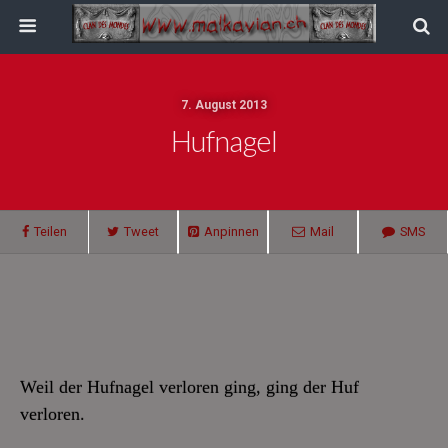
7. August 2013
Hufnagel
Teilen
Tweet
Anpinnen
Mail
SMS
Weil der Hufnagel verloren ging, ging der Huf
verloren.