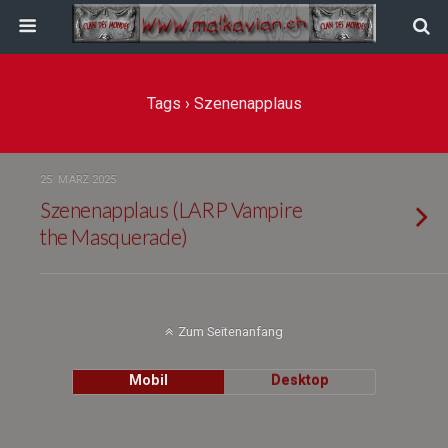
Tags › Szenenapplaus
25. MÄRZ 2025
Szenenapplaus (LARP Vampire
the Masquerade)
Zum Seitenanfang
Mobil
Desktop