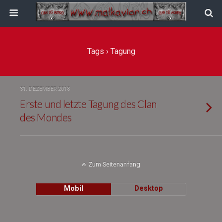
Tags › Tagung
31. DEZEMBER 2018
Erste und letzte Tagung des Clan
des Mondes
Zum Seitenanfang
Mobil
Desktop