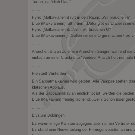
Tartan, natürlich blau.“
::::::::::
Pyrro (Malkavianerin) ruft in den Raum: „Wir brauchen 6“
Blue (Malkvianerin) ruft irrtiert: „Dafür gibt es Etabelisseme
Pyrro (Malkavianerin): „Nein, wir brauchen 6!“
Blue (Malkavianerin): „Sollen wir eine Orgie machen? So viel
::::::::::
Anarchen Brujah zu einem Anarchen Gangrel während sie da
einfach an einer Cracknutte.“ Anderer Anarch hört nur halb 
::::::::::
Freistadt Winterthur:
Ein Sabbatmalkavian wird getötet. Alle Vampire stehen 
klatschen Applaus.
Als der Sabbatmalkavian endlich tot ist, werden die beiden
Blue (Malkavian) freudig lächelnd: „Gell? Schön isser gest
::::::::::
Elysium Böblingen:
Es waren einige Kainiten zugegen, aber nur ein Vertreter 
Es stand eine Neuverteilung der Primogensposten an und a