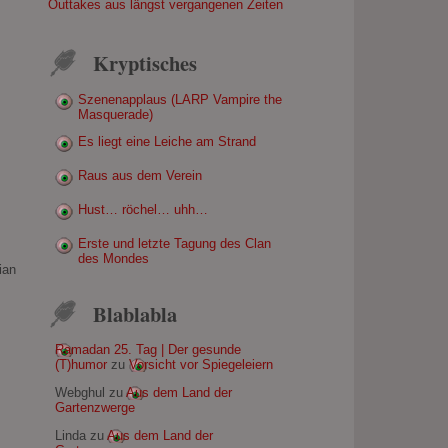
Outtakes aus längst vergangenen Zeiten
Kryptisches
Szenenapplaus (LARP Vampire the
Masquerade)
Es liegt eine Leiche am Strand
Raus aus dem Verein
Hust… röchel… uhh…
Erste und letzte Tagung des Clan
des Mondes
ian
Blablabla
Ramadan 25. Tag | Der gesunde
(T)humor
zu
Vorsicht vor Spiegeleiern
Webghul
zu
Aus dem Land der
Gartenzwerge
Linda
zu
Aus dem Land der