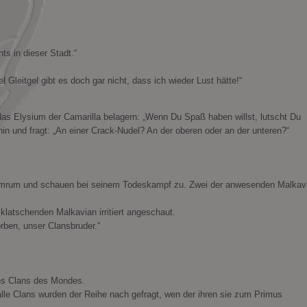
nts in dieser Stadt.“
 Gleitgel gibt es doch gar nicht, dass ich wieder Lust hätte!“
s Elysium der Camarilla belagern: „Wenn Du Spaß haben willst, lutscht Du
hin und fragt: „An einer Crack-Nudel? An der oberen oder an der unteren?“
drumrum und schauen bei seinem Todeskampf zu. Zwei der anwesenden Malkav
 klatschenden Malkavian irritiert angeschaut.
orben, unser Clansbruder.“
des Clans des Mondes.
lle Clans wurden der Reihe nach gefragt, wen der ihren sie zum Primus