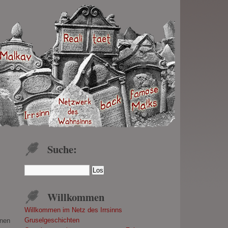
Suche:
Willkommen
Willkommen im Netz des Irrsinns
Gruselgeschichten
enen