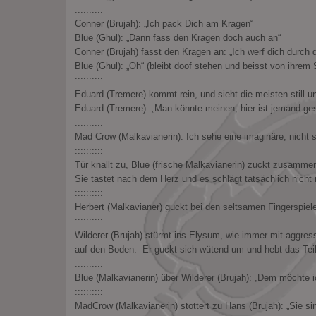
::::::::::
Conner (Brujah): „Ich pack Dich am Kragen“
Blue (Ghul): „Dann fass den Kragen doch auch an“
Conner (Brujah) fasst den Kragen an: „Ich werf dich durch 
Blue (Ghul): „Oh“ (bleibt doof stehen und beisst von ihrem
::::::::::
Eduard (Tremere) kommt rein, und sieht die meisten still 
Eduard (Tremere): „Man könnte meinen, hier ist jemand ges
::::::::::
Mad Crow (Malkavianerin): Ich sehe eine imaginäre, nicht
::::::::::
Tür knallt zu, Blue (frische Malkavianerin) zuckt zusammen
Sie tastet nach dem Herz und es schlägt tatsächlich nicht
::::::::::
Herbert (Malkavianer) guckt bei den seltsamen Fingerspie
::::::::::
Wilderer (Brujah) stürmt ins Elysum, wie immer mit aggres
auf den Boden. Er guckt sich wütend um und hebt das Teil 
::::::::::
Blue (Malkavianerin) über Wilderer (Brujah): „Dem möchte 
::::::::::
MadCrow (Malkavianerin) stottert zu Hans (Brujah): „Sie sin