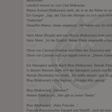
bestimmen.
Letztlich kommt es zum Clan Malkavian.
Marius Konrad (Malkavian) steht, als er an der Reihe ist au
Ein Gangrel: „Jaja, der Clan des Mondes ist sich noch nicht
*Gelächter*
Daraufhin Marius, etwas angepisst: „Wir haben uns für mic
::::::::::
Hans Meier (Brujah) wird von Mizzie (Malkavian) einer ve
Hans Meier: „Ist die Qualität Deiner Worte umgekehrt propo
::::::::::
Oliver von Carstein (Ventrue und Hüter des Elysiums) wird
Oliver von Carstein sich auf rappelt meint er: „Dieses Geb
::::::::::
Ein Naturgeist spricht durch Blue (Malkavian), Nomak (Nos
In diesem Moment zieht sich der Naturgeist zurück und Bl
Nomak (Nosferatu) nochmals: „Ich wollte wissen, was Du g
Blue (Malkavian) völlig trocken: „Ich habe
Was
gesagt.“
::::::::::
Blue (Malkavian): „Demeter?“
Herbert (Malkavian): „Hier gibt es keine Tibeter.“
::::::::::
Blue (Malkavian): „Huhu Pascale…“
Pascale (französischer Gangrel und Sheriff): „Isch bin kei