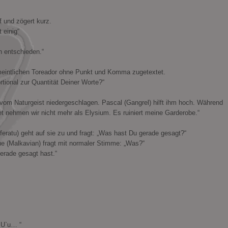
f und zögert kurz.
 einig“
h entschieden.“
rmeintlichen Toreador ohne Punkt und Komma zugetextet.
rtional zur Quantität Deiner Worte?“
 vom Naturgeist niedergeschlagen. Pascal (Gangrel) hilft ihm hoch. Während
iet nehmen wir nicht mehr als Elysium. Es ruiniert meine Garderobe.“
feratu) geht auf sie zu und fragt: „Was hast Du gerade gesagt?“
ue (Malkavian) fragt mit normaler Stimme: „Was?“
erade gesagt hast.“
n U`u… “