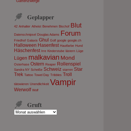
Gartenzwerge
Geplapper
Blut
42
Anhalter
Atheist
Benehmen
Bischof
Forum
Datenschnipsel
Douglas Adams
Ghul
Friedhof
Galaxis
Golf
google
google.ch
Halloween
Hasenfest
Hautfarbe
Hund
Häschenfest
Irre
Kinderstube
lästern
Lüge
malkavian
Mond
Lügen
Ostern
Rollenspiel
Osterhase
Reaper
Schweiz
Star
Sandra NY
Scheiße
starren
Trek
Troll
Tattoo
Towel Day
Tribbles
Vampir
tätowieren
Unendlichkeit
Werwolf
Wolf
Gruft
Gruft