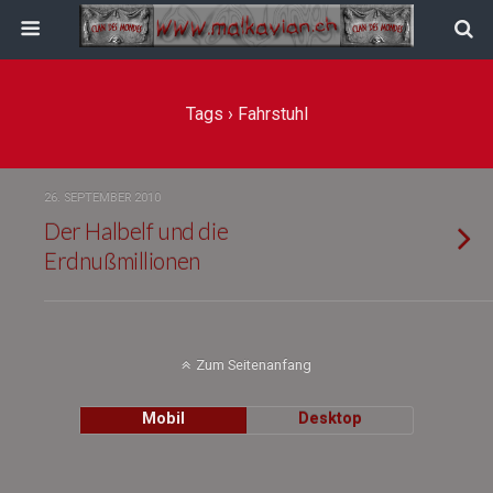
Tags › Fahrstuhl
26. SEPTEMBER 2010
Der Halbelf und die
Erdnußmillionen
Zum Seitenanfang
Mobil
Desktop