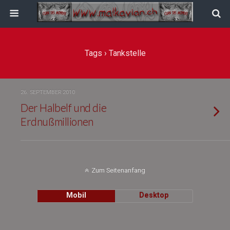
Tags › Tankstelle
26. SEPTEMBER 2010
Der Halbelf und die
Erdnußmillionen
Zum Seitenanfang
Mobil
Desktop