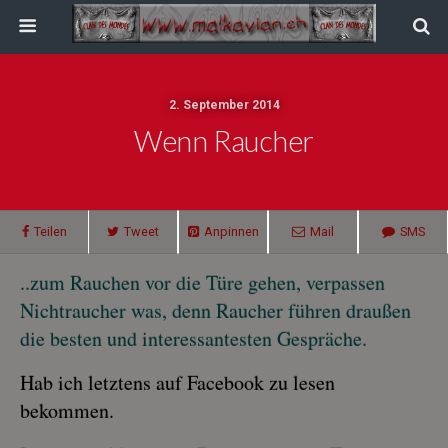
2. September 2014
Wenn Raucher
Teilen
Tweet
Anpinnen
Mail
SMS
..zum Rauchen vor die Türe gehen, verpassen
Nichtraucher was, denn Raucher führen draußen
die besten und interessantesten Gespräche.
Hab ich letztens auf Facebook zu lesen
bekommen.