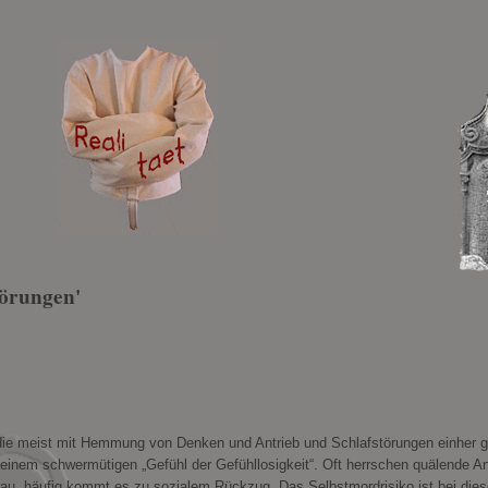
törungen'
die meist mit Hemmung von Denken und Antrieb und Schlafstörungen einher g
einem schwermütigen „Gefühl der Gefühllosigkeit“. Oft herrschen quälende A
rau, häufig kommt es zu sozialem Rückzug. Das Selbstmordrisiko ist bei dies