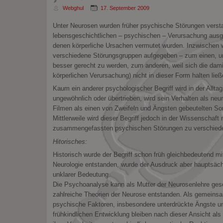
Webghul
17. September 2009
Unter Neurosen wurden früher psychische Störungen versta
lebensgeschichtlichen – psychischen – Verursachung aus
denen körperliche Ursachen vermutet wurden. Inzwischen wur
verschiedene Störungsgruppen aufgegeben – zum einen, u
besser gerecht zu werden, zum anderen, weil sich die dam
körperlichen Verursachung) nicht in dieser Form halten ließ
Kaum ein anderer psychologischer Begriff wird in der Allt
ungewöhnlich oder übertrieben, wird sein Verhalten als neur
Filmen als einen von Zweifeln und Ängsten gebeutelten Son
Mittlerweile wird dieser Begriff jedoch in der Wissenschaft
zusammengefassten psychischen Störungen zu verschieden
Hitorisches:
Historisch wurde der Begriff schon früh gleichbedeutend mit
Neurologie entstanden, wurde der Ausdruck aber hauptsächli
unklarer Bedeutung.
Die Psychoanalyse kann als Mutter der Neurosenlehre ges
zahlreiche Theorien der Neurose entstanden. Als gemeins
psychische Faktoren, insbesondere unterdrückte Ängste u
frühkindlichen Entwicklung bleiben nach dieser Ansicht al