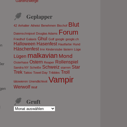
Gartenzwerge
Geplapper
Blut
42
Anhalter
Atheist
Benehmen
Bischof
Forum
Datenschnipsel
Douglas Adams
Ghul
Friedhof
Galaxis
Golf
google
google.ch
Halloween
Hasenfest
Hautfarbe
Hund
en
Häschenfest
Irre
Kinderstube
lästern
Lüge
malkavian
Mond
Lügen
Ostern
Rollenspiel
Osterhase
Reaper
Der
Schweiz
Star
Sandra NY
Scheiße
starren
Trek
Troll
Tattoo
Towel Day
Tribbles
Vampir
tätowieren
Unendlichkeit
Werwolf
Wolf
ngen
Gruft
d
Gruft