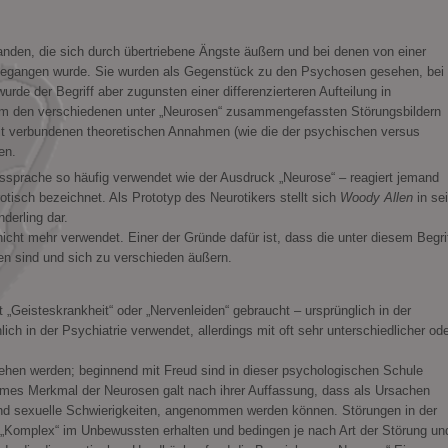
nden, die sich durch übertriebene Ängste äußern und bei denen von einer
gegangen wurde. Sie wurden als Gegenstück zu den Psychosen gesehen, bei
de der Begriff aber zugunsten einer differenzierteren Aufteilung in
m den verschiedenen unter „Neurosen“ zusammengefassten Störungsbildern
it verbundenen theoretischen Annahmen (wie die der psychischen versus
en.
agssprache so häufig verwendet wie der Ausdruck „Neurose“ – reagiert jemand
otisch bezeichnet. Als Prototyp des Neurotikers stellt sich
Woody Allen
in se
derling dar.
 nicht mehr verwendet. Einer der Gründe dafür ist, dass die unter diesem Begri
 sind und sich zu verschieden äußern.
 „Geisteskrankheit“ oder „Nervenleiden“ gebraucht – ursprünglich in der
ch in der Psychiatrie verwendet, allerdings mit oft sehr unterschiedlicher od
ehen werden; beginnend mit Freud sind in dieser psychologischen Schule
ames Merkmal der Neurosen galt nach ihrer Auffassung, dass als Ursachen
nd sexuelle Schwierigkeiten, angenommen werden können. Störungen in der
s „Komplex“ im Unbewussten erhalten und bedingen je nach Art der Störung un