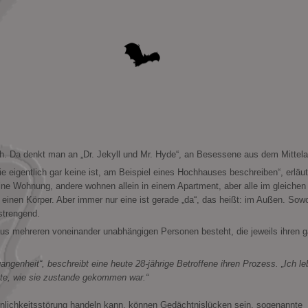
ungen
ch. Da denkt man an „Dr. Jekyll und Mr. Hyde“, an Besessene aus dem Mittelal
e eigentlich gar keine ist, am Beispiel eines Hochhauses beschreiben“, erläut
eine Wohnung, andere wohnen allein in einem Apartment, aber alle im gleichen
 einen Körper. Aber immer nur eine ist gerade „da“, das heißt: im Außen. Sow
strengend.
aus mehreren voneinander unabhängigen Personen besteht, die jeweils ihren 
ngenheit“, beschreibt eine heute 28-jährige Betroffene ihren Prozess. „Ich le
ste, wie sie zustande gekommen war.“
önlichkeitsstörung handeln kann, können Gedächtnislücken sein, sogenannte