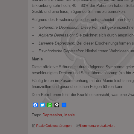
Erkrankung sehr hoch, 40 – 80% der Patienten haben Selb
Gestik und eine leise, zögernde Stimme zu bemerken.
Aufgrund des Erscheinungsbildes unterscheidet man folg
– Gehemmte Depression:
Diese Form ist gekennzeichnet 
– Agitierte Depression:
Sie zeichnet sich durch ängstlic
– Larvierte Depression:
Bei dieser Erscheinungsformen s
– Psychotische Depression:
Hierbei treten Wahnideen und
Manie
Diese affektive Störung ist durch folgende Symptome ge
beschleunigtes Denken und Selbstüberschätzung (bis hin
Häufig treten im Zusammenhang mit der Manie leichtsinni
finanziellen und gesundheitlichen Folgen führen kann.
Dem Betroffenen fehlt die Krankheitseinsicht, was eine 
Facebook
Twitter
WhatsApp
Threema
Tags:
Depression
,
Manie
für
Reale Geistesstörungen
Kommentare deaktiviert
Depression
und