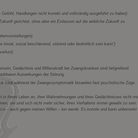
Gefühl, Handlungen nicht korrekt und vollständig ausgeführt zu haben)
unft gerichtet, ohne aber ein Einlassen auf die wirkliche Zukunft zu
phenvorstellungen)
trivial, sozial beschämend, störend oder bedrohlich sein kann“)
erlust)
tsein, Gedächtnis und Willenskraft bei Zwangskranken sind tiefgreifend.
reibbaren Auswirkungen der Störung.
tät trägt während der Zwangssymptomatik bisweilen fast psychotische Züge.
kt in ihrem Leben an, ihrer Wahrnehmungen und ihres Gedächtnisses nicht me
en, sie sind sich nicht mehr sicher, ihres Verhaltens immer gewahr zu sein:
 ich – auch gegen meinen Willen – tun werde. Es konnte und kann unbemerkt