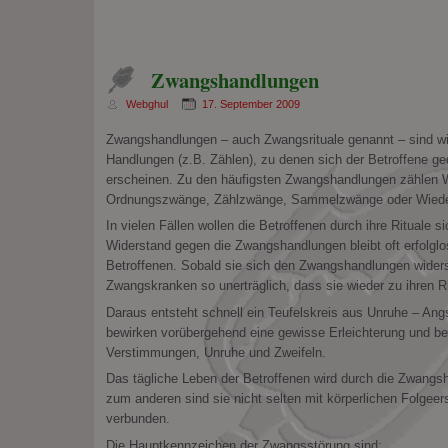
Manie
Zwangshandlungen
Webghul
17. September 2009
Zwangshandlungen – auch Zwangsrituale genannt – sind wie
Handlungen (z.B. Zählen), zu denen sich der Betroffene ge
erscheinen. Zu den häufigsten Zwangshandlungen zählen 
Ordnungszwänge, Zählzwänge, Sammelzwänge oder Wied
In vielen Fällen wollen die Betroffenen durch ihre Rituale
Widerstand gegen die Zwangshandlungen bleibt oft erfolglo
Betroffenen. Sobald sie sich den Zwangshandlungen widers
Zwangskranken so unerträglich, dass sie wieder zu ihren Ri
Daraus entsteht schnell ein Teufelskreis aus Unruhe – A
bewirken vorübergehend eine gewisse Erleichterung und be
Verstimmungen, Unruhe und Zweifeln.
Das tägliche Leben der Betroffenen wird durch die Zwangsh
zum anderen sind sie nicht selten mit körperlichen Folg
verbunden.
Die Hauptkennzeichen der Zwangsstörung sind: