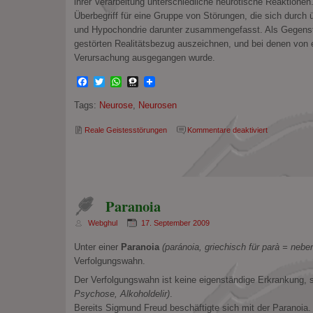
ihrer Verarbeitung unterschiedliche neurotische Reaktione
Überbegriff für eine Gruppe von Störungen, die sich durch
und Hypochondrie darunter zusammengefasst. Als Gegenst
gestörten Realitätsbezug auszeichnen, und bei denen von e
Verursachung ausgegangen wurde.
Facebook
Twitter
WhatsApp
Threema
Tags:
Neurose
,
Neurosen
für
Reale Geistesstörungen
Kommentare deaktiviert
Neurosen
Paranoia
Webghul
17. September 2009
Unter einer
Paranoia
(paránoia, griechisch für parà = neb
Verfolgungswahn.
Der Verfolgungswahn ist keine eigenständige Erkrankung,
Psychose, Alkoholdelir)
.
Bereits Sigmund Freud beschäftigte sich mit der Paranoia.