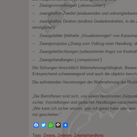
– Zwangsvorstellungen („obsessionen“)
– zwanghaften Zweifel (andauerndes und unkorrigierbares 
– zwanghaftes Denken (endlose Gedankenketten, in die Zuk
ermöglichen)
– Zwangsbilder (lebhafte „Visualisierungen“ von Katastro
– Zwangsimpulse („Drang zum Vollzug einer Handlung, die 
– Zwangsbefürchtungen (unbestimmte Angst vor Kontrollv
– Zwangshandlungen („compulsions“)
Die Störungen hinsichtlich Wahrnehmungsfähigkeit, Bewuss
Entsprechend schwerwiegend sind auch die objektiv besch
Die auftretenden Verzerrungen der Wahrnehmung der Reali
„Die Betroffenen sind sich, von einem bestimmten Zeitpun
sicher, Vorstellungen und gedachte Handlungen verschwimm
„Wie kann ich sicher wissen, was ich getan habe oder was
mir geschehen.“
Facebook
Twitter
WhatsApp
Threema
Tags:
Zwang
,
Zwänge
,
Zwangshandlung