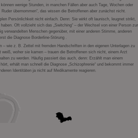
s“ können wenige Stunden, in manchen Fällen aber auch Tage, Wochen oder
das Ruder übernommen“, das wissen die Betroffenen aber zunächst nicht.
en Persönlichkeit nicht einfach. Denn: Sie wirkt oft launisch, leugnet strikt,
aben. Oft vollzieht sich das „Switching“ – der Wechsel von einer Person zur
llig verwandelten Menschen gegenüber, mit einer anderen Stimme, anderen
erst die Diagnose Borderline-Störung .
– wie z. B. Zettel mit fremden Handschriften in den eigenen Unterlagen zu
weiß, woher sie kamen – trauen die Betroffenen sich nicht, einem Arzt
halten zu werden. Häufig passiert das auch, denn: Erzählt man einem
 hört, erhält man schnell die Diagnose „Schizophrenie“ und bekommt immer
eren Identitäten ja nicht auf Medikamente reagieren.
t