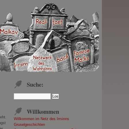
Suche:
Willkommen
eht.
Willkommen im Netz des Irrsinns
ngst
Gruselgeschichten
er