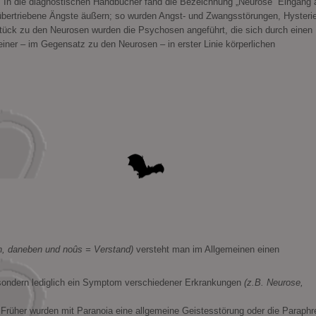
n. In die diagnostischen Handbücher fand die Bezeichnung „Neurose“ Eingang 
 übertriebene Ängste äußern; so wurden Angst- und Zwangsstörungen, Hysteri
ück zu den Neurosen wurden die Psychosen angeführt, die sich durch einen
iner – im Gegensatz zu den Neurosen – in erster Linie körperlichen
en, daneben und noûs = Verstand)
versteht man im Allgemeinen einen
 sondern lediglich ein Symptom verschiedener Erkrankungen
(z.B. Neurose,
 Früher wurden mit Paranoia eine allgemeine Geistesstörung oder die Paraphr