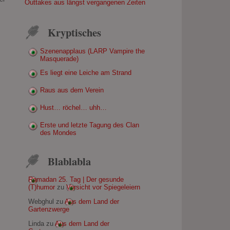
Outtakes aus längst vergangenen Zeiten
Kryptisches
Szenenapplaus (LARP Vampire the
Masquerade)
Es liegt eine Leiche am Strand
Raus aus dem Verein
Hust… röchel… uhh…
Erste und letzte Tagung des Clan
des Mondes
Blablabla
Ramadan 25. Tag | Der gesunde
(T)humor
zu
Vorsicht vor Spiegeleiern
Webghul
zu
Aus dem Land der
Gartenzwerge
Linda
zu
Aus dem Land der