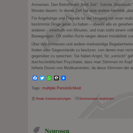
Amnesien. Den Betroffenen „fehlt Zeit“. Solche „Blackout
Monate dauern. In dieser Zeit hat eine andere Identität „
Für Angehörige und Freunde ist der Umgang mit einer multipl
bestimmte Dinge getan zu haben – obwohl alle es gesehen h
anderen – innerhalb von Minuten, und man steht einem vö
Bewegungen. Oft stellen Ärzte wegen dieser Instabilität zu
Über ihre Amnesien und andere merkwürdige Begebenheiten 
finden oder Gegenstände zu besitzen, von denen man nicht 
gegenüber zu sprechen: Sie haben Angst, für „verrückt“ ge
durchschnittlichen Psychiater, dass man Stimmen im Kopf
höhere Dosen von Medikamenten, da diese Stimmen der and
Facebook
Twitter
WhatsApp
Threema
Tags:
multiple Persönlichkeit
für
Reale Geistesstörungen
Kommentare deaktiviert
Multiple
Persönlichkei
Neurosen